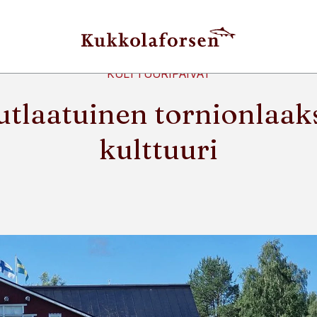
KULTTUURIPÄIVÄT
utlaatuinen tornionlaak
kulttuuri