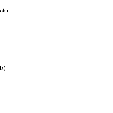
kolan
la)