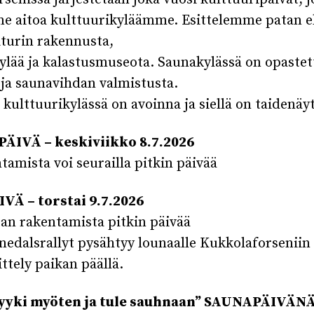
e aitoa kulttuurikyläämme. Esittelemme patan e
iturin rakennusta,
ylää ja kalastusmuseota. Saunakylässä on opastet
 ja saunavihdan valmistusta.
 kulttuurikylässä on avoinna ja siellä on taidenäyt
ÄIVÄ – keskiviikko 8.7.2026
tamista voi seurailla pitkin päivää
Ä – torstai 9.7.2026
an rakentamista pitkin päivää
nedalsrallyt pysähtyy lounaalle Kukkolaforseniin 
ittely paikan päällä.
tyyki myöten ja tule sauhnaan” SAUNAPÄIVÄN