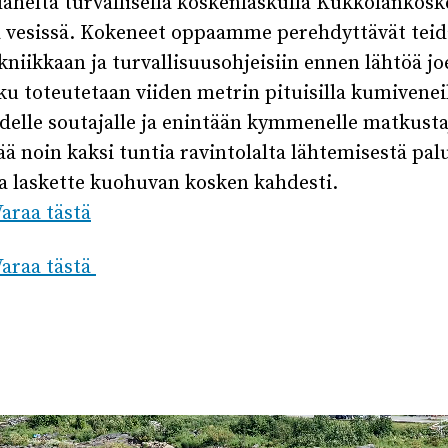
läheltä turvallisella koskenlaskulla Kukkolankos
a vesissä. Kokeneet oppaamme perehdyttävät teid
niikkaan ja turvallisuusohjeisiin ennen lähtöä joe
u toteutetaan viiden metrin pituisilla kumiveneil
hdelle soutajalle ja enintään kymmenelle matkustaj
ää noin kaksi tuntia ravintolalta lähtemisestä pa
a laskette kuohuvan kosken kahdesti.
araa tästä
araa tästä