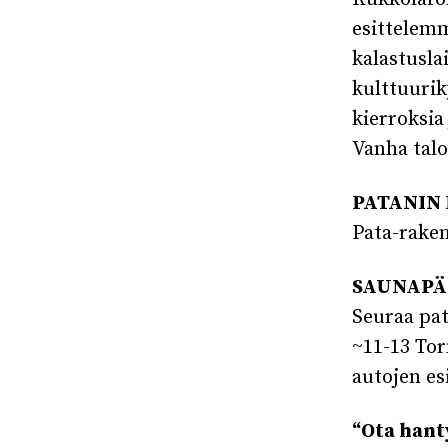
esittelemm
kalastusla
kulttuurik
kierroksia
Vanha talo
PATANIN P
Pata-raken
SAUNAPÄIV
Seuraa pat
~11-13 Tor
autojen es
“Ota han