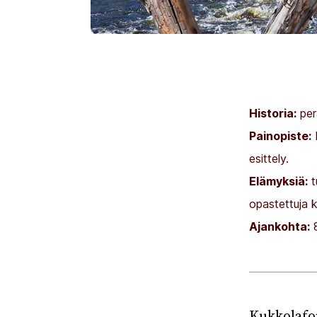
Historia:
per
Painopiste:
K
esittely.
Elämyksiä:
t
opastettuja 
Ajankohta:
8
Kukkolafor