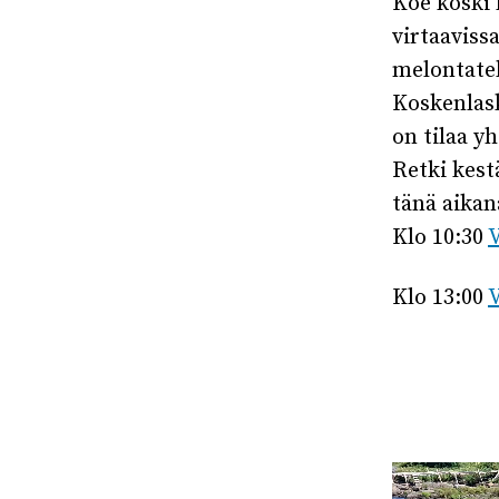
Koe koski 
virtaaviss
melontatek
Koskenlask
on tilaa y
Retki kest
tänä aikan
Klo 10:30
V
Klo 13:00
V