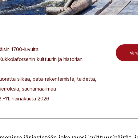
äisin 1700-luvulta
Vara
ukkolaforsenin kulttuurin ja historian
uoretta siikaa, pata-rakentamista, taidetta,
kierroksia, saunamaailmaa
.-11. heinäkuuta 2026
senissa järjestetään joka vuosi kulttuuripäivät, j