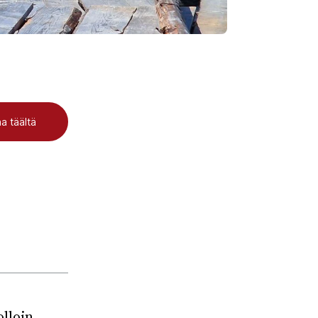
a täältä
olloin