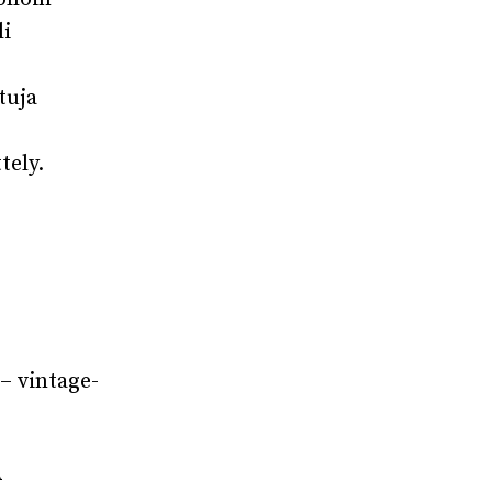
li
tuja
tely.
– vintage-
Ä