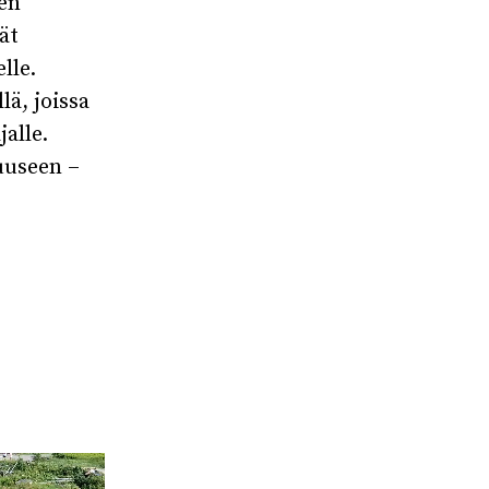
ken
ät
lle.
lä, joissa
alle.
luuseen –