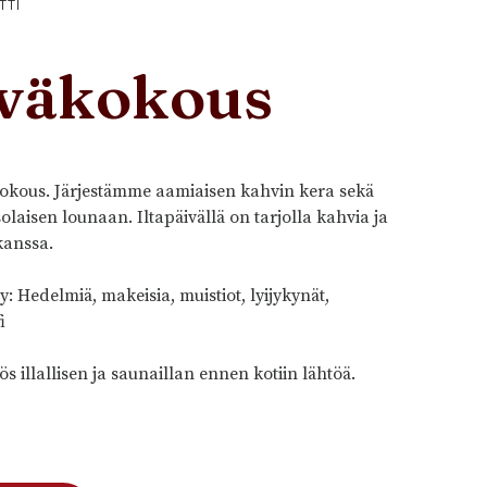
TTI
väkokous
okous. Järjestämme aamiaisen kahvin kera sekä
laisen lounaan. Iltapäivällä on tarjolla kahvia ja
kanssa.
yy: Hedelmiä, makeisia, muistiot, lyijykynät,
i
ös illallisen ja saunaillan ennen kotiin lähtöä.