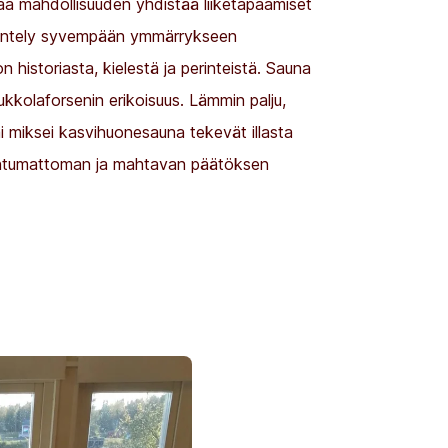
aa mahdollisuuden yhdistää liiketapaamiset
kentely syvempään ymmärrykseen
n historiasta, kielestä ja perinteistä. Sauna
kkolaforsenin erikoisuus. Lämmin palju,
i miksei kasvihuonesauna tekevät illasta
ohtumattoman ja mahtavan päätöksen