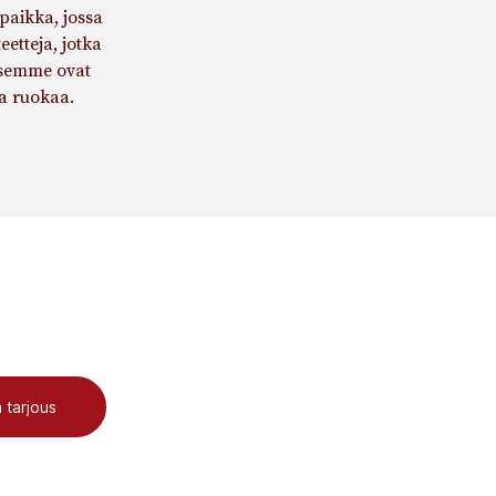
paikka, jossa
etteja, jotka
ksemme ovat
ta ruokaa.
 tarjous