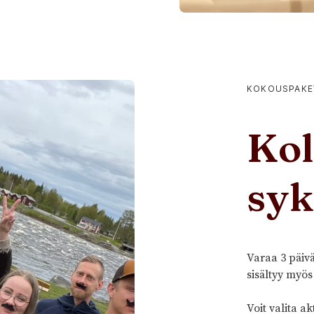
KOKOUSPAKE
Kol
sy
Varaa 3 päivä
sisältyy myös
Voit valita a