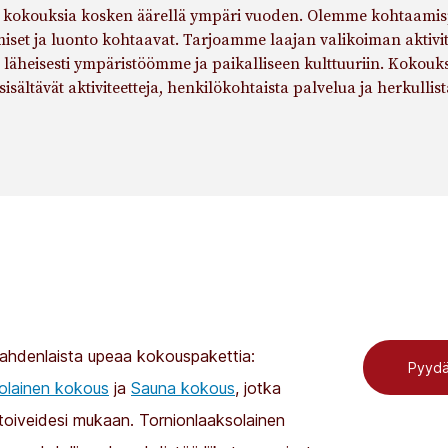
ää kokouksia kosken äärellä ympäri vuoden. Olemme kohtaamis
hmiset ja luonto kohtaavat. Tarjoamme laajan valikoiman aktivite
t läheisesti ympäristöömme ja paikalliseen kulttuuriin. Kokou
 sisältävät aktiviteetteja, henkilökohtaista palvelua ja herkullis
hdenlaista upeaa kokouspakettia:
Pyydä
olainen kokous
ja
Sauna kokous
, jotka
toiveidesi mukaan. Tornionlaaksolainen