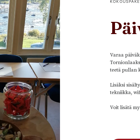
KOKOUSPAKE
Päi
Varaa päiväk
Tornionlaakso
teetä pullan 
Lisäksi sisält
tekniikka, wif
Voit lisätä my