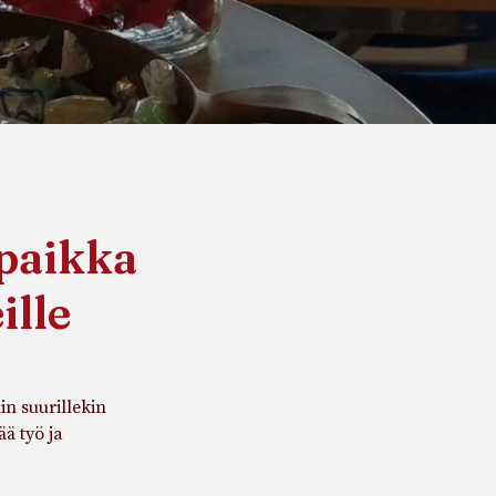
 paikka
ille
in suurillekin
ä työ ja