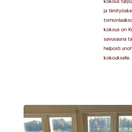
kokous tarjo
ja tiimityös
tornionlaakso
kokous on Ku
savusauna ta
helposti un
kokoukselle.