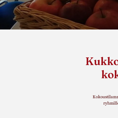
Kukkol
kok
Kokoustilamme
ryhmill