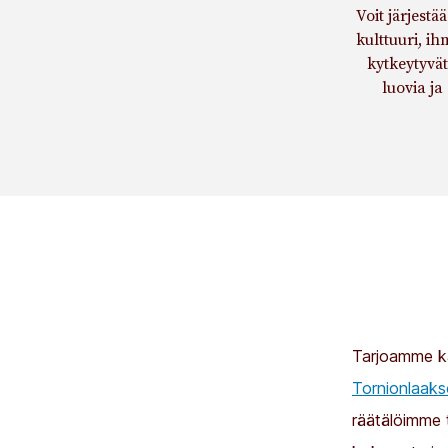
Voit järjest
kulttuuri, i
kytkeytyvä
luovia ja
Tarjoamme ka
Tornionlaaks
räätälöimme 