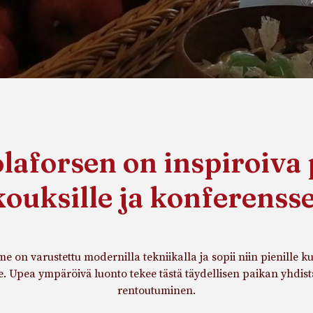
aforsen on inspiroiva
ouksille ja konferensse
 on varustettu modernilla tekniikalla ja sopii niin pienille ku
e. Upea ympäröivä luonto tekee tästä täydellisen paikan yhdistä
rentoutuminen.