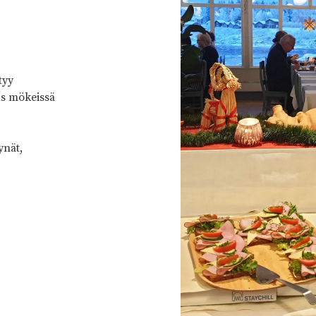
tyy
us mökeissä
ynät,