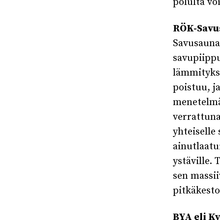
polulta vo
RÖK-Savu
Savusauna 
savupiippu
lämmitykse
poistuu, j
menetelmä
verrattuna
yhteiselle
ainutlaatu
ystäville.
sen massii
pitkäkest
BYA eli K