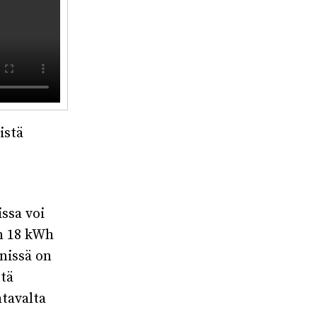
istä
ssa voi
on 18 kWh
nissä on
stä
htavalta