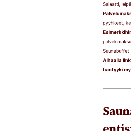
Salaatti, leip
Palvelumaks
pyyhkeet, ke
Esimerkkihi
palvelumaksu
Saunabuffet 
Alhaalla lin
hantyyki my
Saun
enti