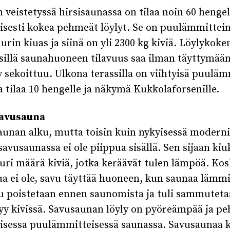
n veistetyssä hirsisaunassa on tilaa noin 60 hengel
isesti kokea pehmeät löylyt. Se on puulämmittei
urin kiuas ja siinä on yli 2300 kg kiviä. Löylykok
 sillä saunahuoneen tilavuus saa ilman täyttymään
y sekoittuu. Ulkona terassilla on viihtyisä puulä
sa tilaa 10 hengelle ja näkymä Kukkolaforsenille.
Savusauna
unan alku, mutta toisin kuin nykyisessä moderni
savusaunassa ei ole piippua sisällä. Sen sijaan ki
uuri määrä kiviä, jotka keräävät tulen lämpöä. Ko
a ei ole, savu täyttää huoneen, kun saunaa lämmi
u poistetaan ennen saunomista ja tuli sammutet
lyy kivissä. Savusaunan löyly on pyöreämpää ja 
lisessa puulämmitteisessä saunassa. Savusaunaa 