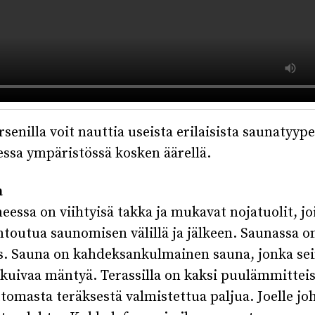
senilla voit nauttia useista erilaisista saunatyype
essa ympäristössä kosken äärellä.
a
essa on viihtyisä takka ja mukavat nojatuolit, joi
entoutua saunomisen välillä ja jälkeen. Saunassa 
s. Sauna on kahdeksankulmainen sauna, jonka sei
 kuivaa mäntyä. Terassilla on kaksi puulämmittei
omasta teräksestä valmistettua paljua. Joelle jo