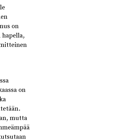
le
nen
emus on
 hapella,
mmitteinen
ssa
ukaassa on
ska
tetään.
aan, mutta
pehmeämpää
kutsutaan