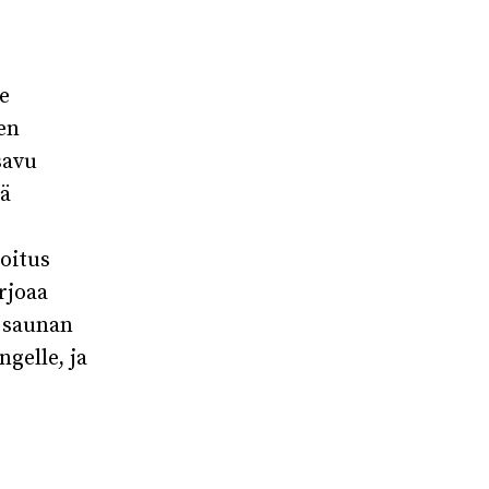
e
en
savu
mä
oitus
arjoaa
e saunan
ngelle, ja