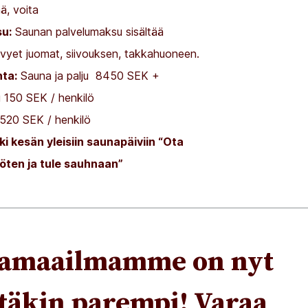
ää, voita
u:
Saunan palvelumaksu sisältää
vyet juomat, siivouksen, takkahuoneen.
nta:
Sauna ja palju 8450 SEK +
 150 SEK / henkilö
520 SEK / henkilö
kki kesän yleisiin saunapäiviin “Ota
öten ja tule sauhnaan”
amaailmamme on nyt
stäkin parempi! Varaa