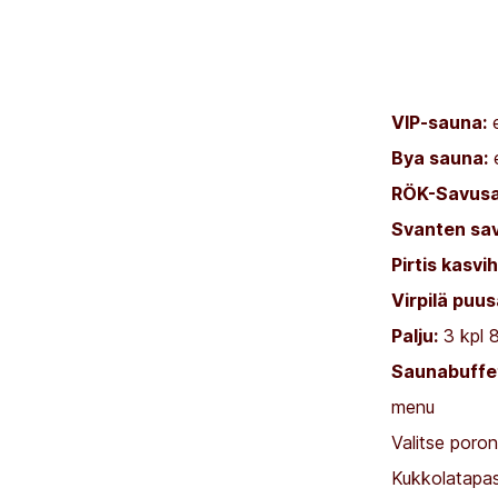
VIP-sauna:
e
Bya sauna:
e
RÖK-Savusa
Svanten sa
Pirtis kasv
Virpilä puu
Palju:
3 kpl 8
Saunabuffe
menu
Valitse poronk
Kukkolatapa