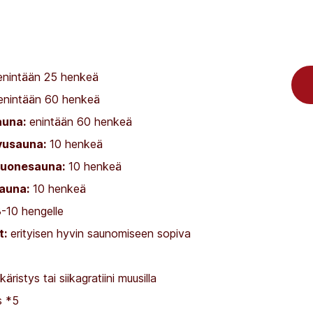
nintään 25 henkeä
nintään 60 henkeä
una:
enintään 60 henkeä
vusauna:
10 henkeä
ihuonesauna:
10 henkeä
sauna:
10 henkeä
-10 hengelle
t:
erityisen hyvin saunomiseen sopiva
äristys tai siikagratiini muusilla
s *5