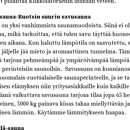
it pulahtaa Kukkolaforsenin ihanaan veteen.
sauna-Ruotsin suurin savusauna
on yksi vanhimmista saunamuodoista. Siinä ei ol
a, mikä tarkoittaa, että tulen savu täyttää huone
n aikana. Kun haluttu lämpötila on saavutettu, 
a jäljelle jää mieto ja aromaattinen tunnelma. Tä
 tarjoaa pehmeämpää ja ympäröivämpää lämpöä
 perinteisiin saunoihin. Savusauna on kunnianos
 suomalais-ruotsalaiselle saunaperinteelle, ja se t
isen elämyksen niin yritysasiakkaille kuin kaikill
 Tämä vaikuttava savusauna tarjoaa tilaa jopa 65 he
vinen, 5000 kg painava kiuas takaa miellyttävän ja
oisen lämmön. Käytämme lämmitykseen haapaa.
ylä-sauna