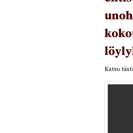
unoh
koko
löyl
Katso täst