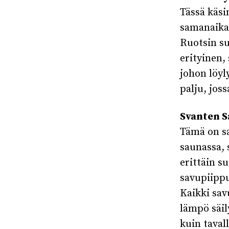
Tässä käsi
samanaika
Ruotsin su
erityinen,
johon löyl
palju, jos
Svanten 
Tämä on sa
saunassa, 
erittäin s
savupiippu
Kaikki sav
lämpö säi
kuin taval