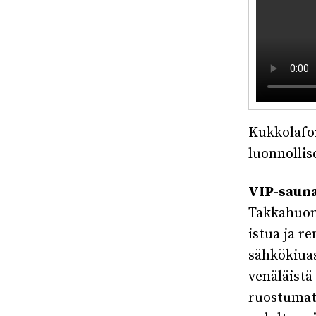
Kukkolafor
luonnollis
VIP-saun
Takkahuone
istua ja r
sähkökiua
venäläistä
ruostumatt