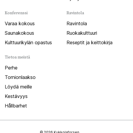
Konferenssi
Ravintola
Varaa kokous
Ravintola
Saunakokous
Ruokakulttuuri
Kulttuurikylän opastus
Reseptit ja keittokirja
Tietoa meistä
Perhe
Tornionlaakso
Löydä meille
Kestävyys
Hållbarhet
© 2026 Kukkolaforsen