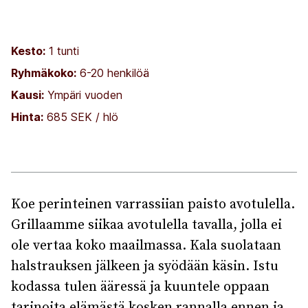
Kesto:
1 tunti
Ryhmäkoko:
6-20 henkilöä
Kausi:
Ympäri vuoden
Hinta:
685 SEK / hlö
Koe perinteinen varrassiian paisto avotulella.
Grillaamme siikaa avotulella tavalla, jolla ei
ole vertaa koko maailmassa. Kala suolataan
halstrauksen jälkeen ja syödään käsin. Istu
kodassa tulen ääressä ja kuuntele oppaan
tarinoita elämästä kosken rannalla ennen ja