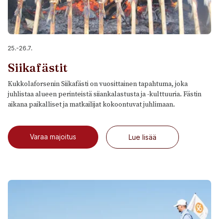
25.-26.7.
Siikafästit
Kukkolaforsenin Siikafästi on vuosittainen tapahtuma, joka
juhlistaa alueen perinteistä siiankalastusta ja -kulttuuria. Fästin
aikana paikalliset ja matkailijat kokoontuvat juhlimaan.
Varaa majoitus
Lue lisää