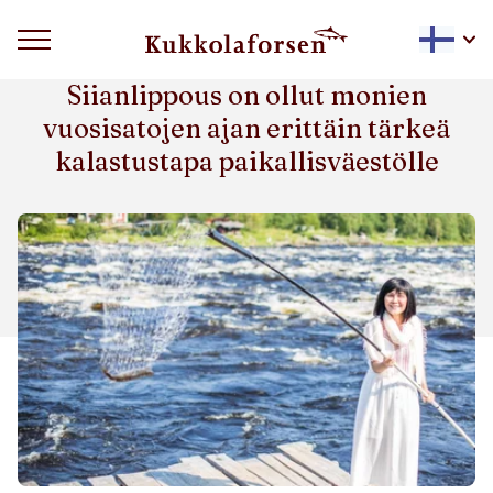
SIIANLIPPOUS KUKKOLAFORSENILLA
Siianlippous on ollut monien
vuosisatojen ajan erittäin tärkeä
kalastustapa paikallisväestölle