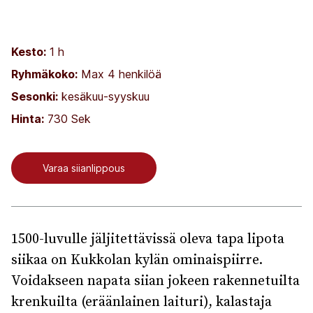
Kesto:
1 h
Ryhmäkoko:
Max 4 henkilöä
Sesonki:
kesäkuu-syyskuu
Hinta:
730 Sek
Varaa siianlippous
1500-luvulle jäljitettävissä oleva tapa lipota
siikaa on Kukkolan kylän ominaispiirre.
Voidakseen napata siian jokeen rakennetuilta
krenkuilta (eräänlainen laituri), kalastaja