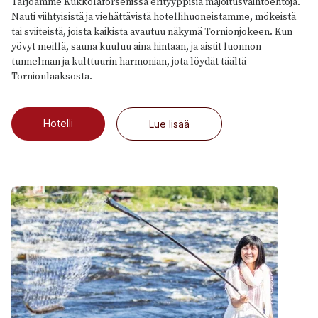
Tarjoamme Kukkolaforsenissa erityyppisiä majoitusvaihtoehtoja.
Nauti viihtyisistä ja viehättävistä hotellihuoneistamme, mökeistä
tai sviiteistä, joista kaikista avautuu näkymä Tornionjokeen. Kun
yövyt meillä, sauna kuuluu aina hintaan, ja aistit luonnon
tunnelman ja kulttuurin harmonian, jota löydät täältä
Tornionlaaksosta.
Hotelli
Lue lisää