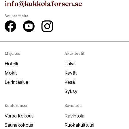
info@kukkolaforsen.se
Seuraa meitä
Majoitus
Aktiviteetit
Hotelli
Talvi
Mökit
Kevät
Leirintäalue
Kesä
Syksy
Konferenssi
Ravintola
Varaa kokous
Ravintola
Saunakokous
Ruokakulttuuri