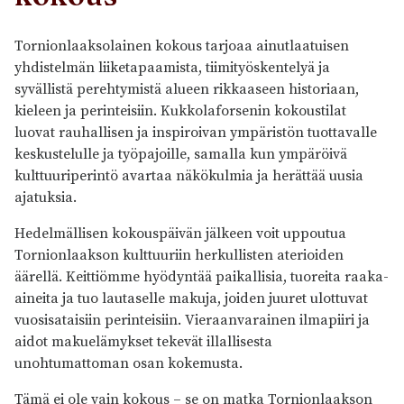
Tornionlaaksolainen kokous tarjoaa ainutlaatuisen
yhdistelmän liiketapaamista, tiimityöskentelyä ja
syvällistä perehtymistä alueen rikkaaseen historiaan,
kieleen ja perinteisiin. Kukkolaforsenin kokoustilat
luovat rauhallisen ja inspiroivan ympäristön tuottavalle
keskustelulle ja työpajoille, samalla kun ympäröivä
kulttuuriperintö avartaa näkökulmia ja herättää uusia
ajatuksia.
Hedelmällisen kokouspäivän jälkeen voit uppoutua
Tornionlaakson kulttuuriin herkullisten aterioiden
äärellä. Keittiömme hyödyntää paikallisia, tuoreita raaka-
aineita ja tuo lautaselle makuja, joiden juuret ulottuvat
vuosisataisiin perinteisiin. Vieraanvarainen ilmapiiri ja
aidot makuelämykset tekevät illallisesta
unohtumattoman osan kokemusta.
Tämä ei ole vain kokous – se on matka Tornionlaakson