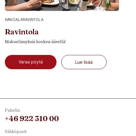
NÄKÖALARAVINTOLA
Ravintola
Makuelämyksiä kosken äärellä!
Varaa pöytä
Lue lisää
Puhelin
+46 922 310 00
Sähköposti