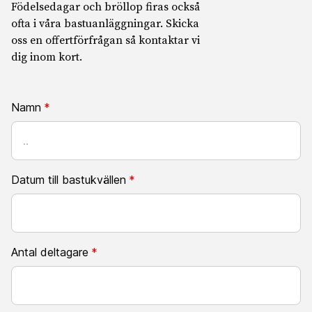
Födelsedagar och bröllop firas också
ofta i våra bastuanläggningar. Skicka
oss en offertförfrågan så kontaktar vi
dig inom kort.
Namn
*
Datum till bastukvällen
*
Datumformat:
Antal deltagare
*
DD
punkt
MM
punkt