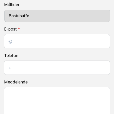
ÅÅÅÅ
Måltider
E-post
*
Telefon
Meddelande