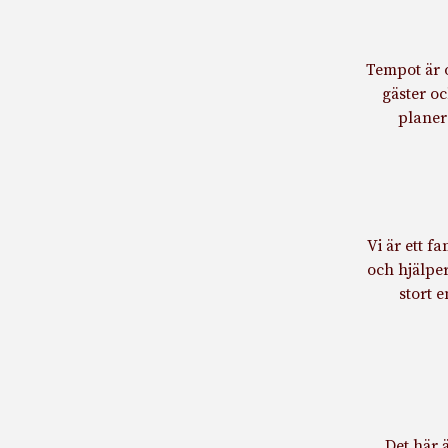
Tempot är o
gäster o
planer
Vi är ett f
och hjälper
stort 
Det här 