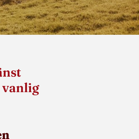
änst
 vanlig
en