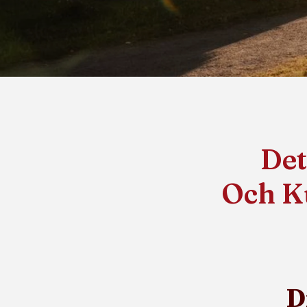
Det
Och Ku
D