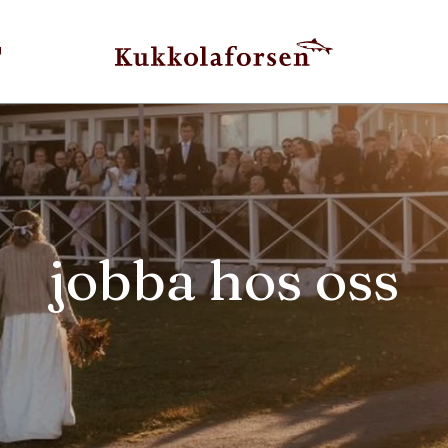
U
jobba hos oss