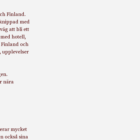
ch Finland.
örknippad med
äg att bli ett
 med hotell,
, Finland och
, upplevelser
gen.
r nära
gerar mycket
en också sina