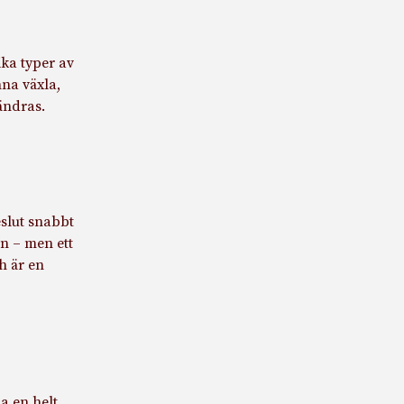
ika typer av
na växla,
ändras.
eslut snabbt
on – men ett
h är en
a en helt