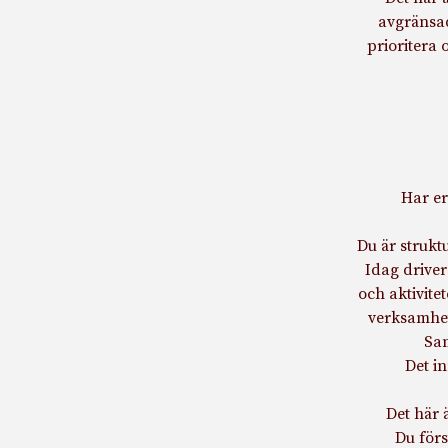
avgränsad
prioritera 
Har er
Du är strukt
Idag driver
och aktivitet
verksamhet
Sam
Det i
Det här 
Du för