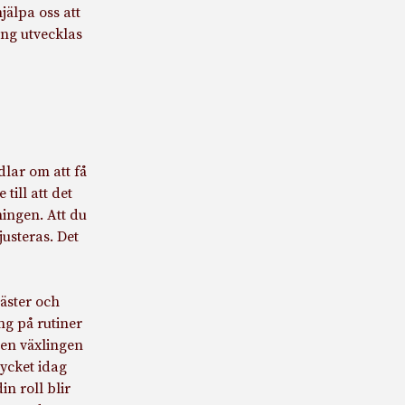
älpa oss att
ing utvecklas
dlar om att få
till att det
ningen. Att du
usteras. Det
gäster och
g på rutiner
 den växlingen
ycket idag
in roll blir