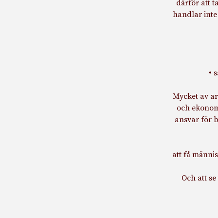
därför att 
handlar inte
• 
Mycket av ar
och ekonomi
ansvar för b
att få männi
Och att se