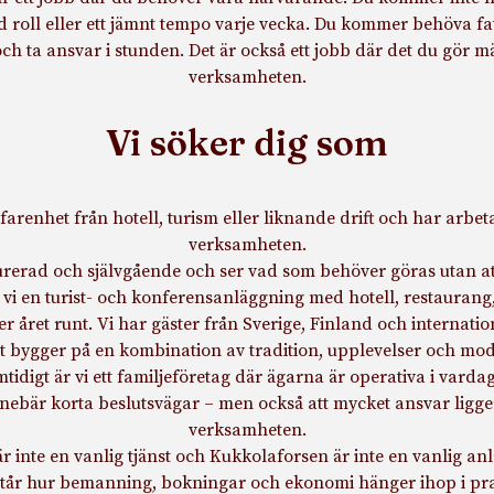
 roll eller ett jämnt tempo varje vecka. Du kommer behöva fat
och ta ansvar i stunden. Det är också ett jobb där det du gör mä
verksamheten.
Vi söker dig som
farenhet från hotell, turism eller liknande drift och har arbet
verksamheten.
urerad och självgående och ser vad som behöver göras utan att 
 vi en turist- och konferensanläggning med hotell, restaurang
er året runt. Vi har gäster från Sverige, Finland och internatio
 bygger på en kombination av tradition, upplevelser och mod
tidigt är vi ett familjeföretag där ägarna är operativa i varda
nnebär korta beslutsvägar – men också att mycket ansvar ligge
verksamheten.
är inte en vanlig tjänst och Kukkolaforsen är inte en vanlig an
står hur bemanning, bokningar och ekonomi hänger ihop i pra