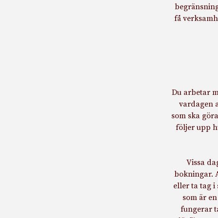
begränsning
få verksamhe
Du arbetar mi
vardagen at
som ska göras
följer upp 
Vissa dag
bokningar. 
eller ta tag 
som är en
fungerar ta