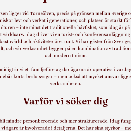
sen ligger vid Torneälven, precis på gränsen mellan Sverige o
iskor levt och verkat i generationer, och platsen är starkt f
lturen – inte minst det traditionella håvfisket, som idag är på v
t världsarv. Idag driver vi en turist- och konferensanläggning
bastuvärld och aktiviteter året runt. Vi har gäster från Sverige
llt, och vår verksamhet bygger på en kombination av tradition
och modern turism.
tidigt är vi ett familjeföretag där ägarna är operativa i varda
nnebär korta beslutsvägar – men också att mycket ansvar ligge
verksamheten.
Varför vi söker dig
bli mindre personberoende och mer strukturerade. Idag fun
t vi ägare är involverade i detaljerna. Det har sina styrkor – m