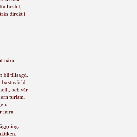
ta beslut,
rks direkt i
at nära
bli tillsagd.
, bastuvärld
nellt, och vår
ern turism.
gen.
r nära
läggning.
ktiken.