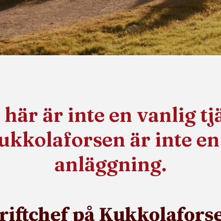
 här är inte en vanlig tj
kkolaforsen är inte en
anläggning.
riftchef på Kukkolafors