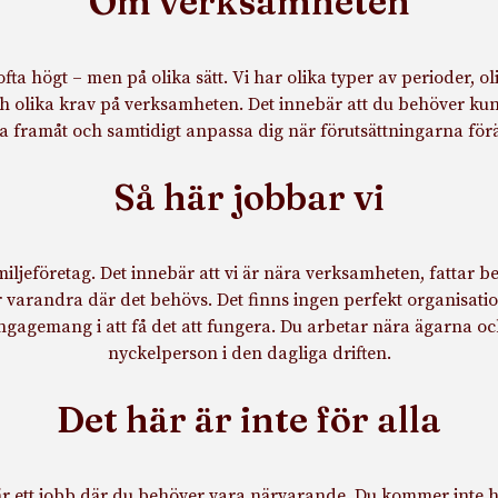
Om verksamheten
fta högt – men på olika sätt. Vi har olika typer av perioder, ol
ch olika krav på verksamheten. Det innebär att du behöver kun
a framåt och samtidigt anpassa dig när förutsättningarna för
Så här jobbar vi
amiljeföretag. Det innebär att vi är nära verksamheten, fattar b
 varandra där det behövs. Det finns ingen perfekt organisati
engagemang i att få det att fungera. Du arbetar nära ägarna oc
nyckelperson i den dagliga driften.
Det här är inte för alla
är ett jobb där du behöver vara närvarande. Du kommer inte h