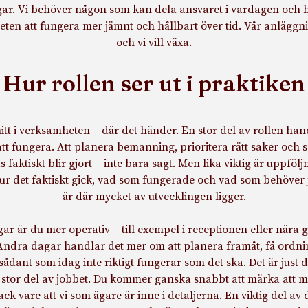
ar. Vi behöver någon som kan dela ansvaret i vardagen och hj
ten att fungera mer jämnt och hållbart över tid. Vår anläggn
och vi vill växa.
Hur rollen ser ut i praktiken
tt i verksamheten – där det händer. En stor del av rollen han
t fungera. Att planera bemanning, prioritera rätt saker och se 
 faktiskt blir gjort – inte bara sagt. Men lika viktig är uppfölj
hur det faktiskt gick, vad som fungerade och vad som behöver j
är där mycket av utvecklingen ligger.
ar är du mer operativ – till exempel i receptionen eller nära 
Andra dagar handlar det mer om att planera framåt, få ordnin
i sådant som idag inte riktigt fungerar som det ska. Det är just
 stor del av jobbet. Du kommer ganska snabbt att märka att m
ck vare att vi som ägare är inne i detaljerna. En viktig del av d