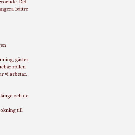
eroende. Det
ungera bättre
gen
nning, gäster
nebär rollen
r vi arbetar.
 länge och de
okning till