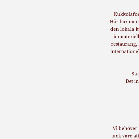
Kukkolafor
Här har männ
den lokala ku
immateriell
restaurang, 
internatione
Sam
Det i
Vi behöver 
tack vare at