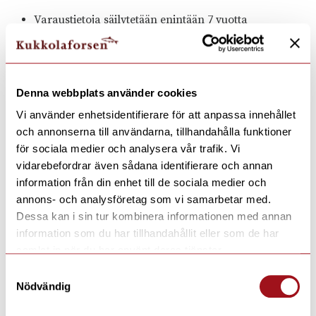
Varaustietoja säilytetään enintään 7 vuotta
kirjanpitolain mukaisesti.
Markkinointitietoja säilytetään, kunnes perut
suostumuksesi.
Denna webbplats använder cookies
Muut tiedot poistetaan, kun niitä ei enää tarvita.
Vi använder enhetsidentifierare för att anpassa innehållet
och annonserna till användarna, tillhandahålla funktioner
8. Kolmannet osapuolet ja tietojen luovuttaminen
för sociala medier och analysera vår trafik. Vi
Voimme jakaa henkilötietojasi seuraavien
vidarebefordrar även sådana identifierare och annan
palveluntarjoajien kanssa:
information från din enhet till de sociala medier och
annons- och analysföretag som vi samarbetar med.
Varausjärjestelmät: VisBook / BookVisit
Dessa kan i sin tur kombinera informationen med annan
information som du har tillhandahållit eller som de har
Maksunvälittäjä: Nets
samlat in när du har använt deras tjänster.
Sähköpostipalvelu: Mailchimp
Samtyckesval
Nödvändig
Mainos- ja analyysialustat: Meta
(Facebook/Instagram) ja Google