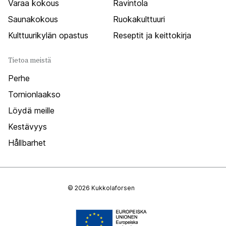
Varaa kokous
Ravintola
Saunakokous
Ruokakulttuuri
Kulttuurikylän opastus
Reseptit ja keittokirja
Tietoa meistä
Perhe
Tornionlaakso
Löydä meille
Kestävyys
Hållbarhet
© 2026 Kukkolaforsen