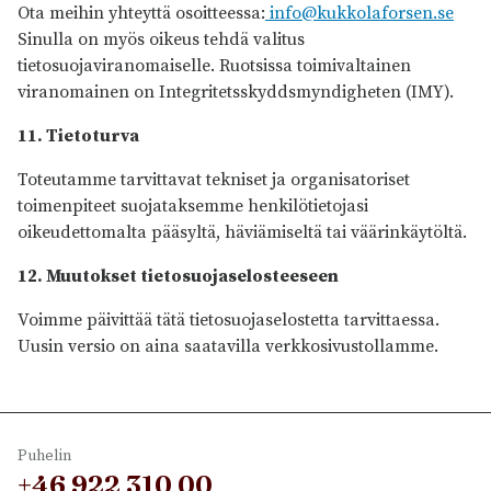
Ota meihin yhteyttä osoitteessa:
info@kukkolaforsen.se
Sinulla on myös oikeus tehdä valitus
tietosuojaviranomaiselle. Ruotsissa toimivaltainen
viranomainen on Integritetsskyddsmyndigheten (IMY).
11. Tietoturva
Toteutamme tarvittavat tekniset ja organisatoriset
toimenpiteet suojataksemme henkilötietojasi
oikeudettomalta pääsyltä, häviämiseltä tai väärinkäytöltä.
12. Muutokset tietosuojaselosteeseen
Voimme päivittää tätä tietosuojaselostetta tarvittaessa.
Uusin versio on aina saatavilla verkkosivustollamme.
Puhelin
+46 922 310 00