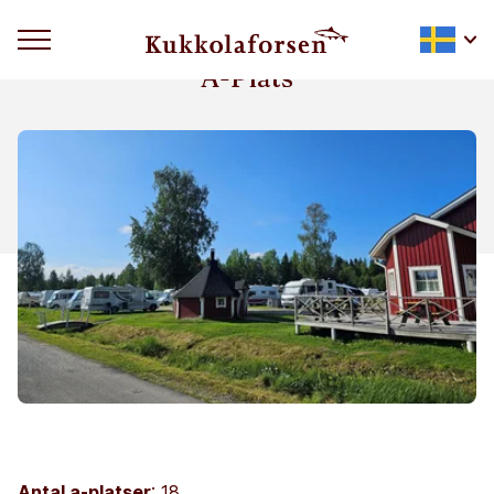
A-Plats
Antal a-platser
: 18