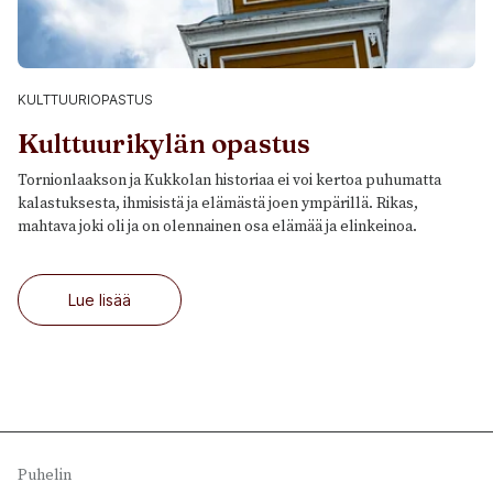
KULTTUURIOPASTUS
Kulttuurikylän opastus
Tornionlaakson ja Kukkolan historiaa ei voi kertoa puhumatta
kalastuksesta, ihmisistä ja elämästä joen ympärillä. Rikas,
mahtava joki oli ja on olennainen osa elämää ja elinkeinoa.
Lue lisää
Puhelin