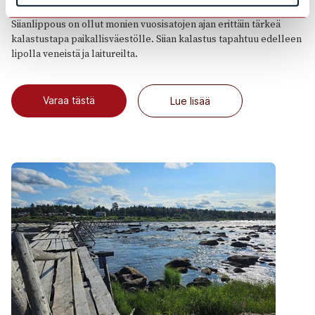
Lippokalastus
Siianlippous on ollut monien vuosisatojen ajan erittäin tärkeä
kalastustapa paikallisväestölle. Siian kalastus tapahtuu edelleen
lipolla veneistä ja laitureilta.
Varaa tästä
Lue lisää