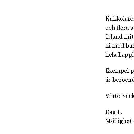
Kukkolafor
och flera 
ibland mit
ni med bara
hela Lapp
Exempel på
är beroen
Vinterveck
Dag 1.
Möjlighet 