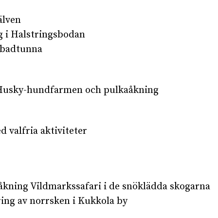
älven
g i Halstringsbodan
 badtunna
Husky-hundfarmen och pulkaåkning
d valfria aktiviteter
kning Vildmarkssafari i de snöklädda skogarna
ing av norrsken i Kukkola by