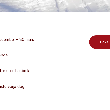
ecember – 30 mars
Boka
ende
l för utomhusbruk
bastu varje dag