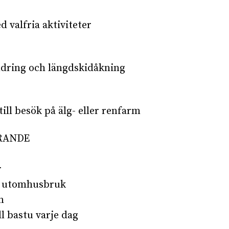
d valfria aktiviteter
dring och längdskidåkning
till besök på älg- eller renfarm
RANDE
r
r utomhusbruk
n
ll bastu varje dag